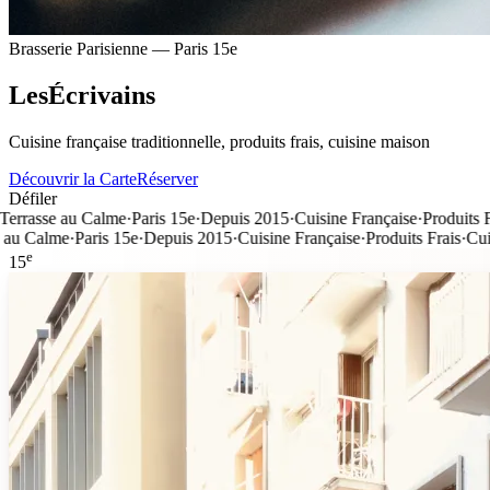
Brasserie Parisienne — Paris 15e
L
e
s
É
c
r
i
v
a
i
n
s
Cuisine française traditionnelle, produits frais, cuisine maison
Découvrir la Carte
Réserver
Défiler
 Calme
·
Paris 15e
·
Depuis 2015
·
Cuisine Française
·
Produits Frais
·
Cuisin
aris 15e
·
Depuis 2015
·
Cuisine Française
·
Produits Frais
·
Cuisine Maiso
e
15