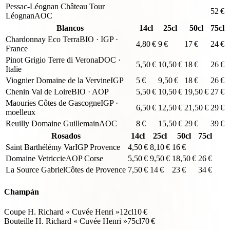
Pessac-Léognan Château Tour
52
€
Léognan
AOC
Blancos
14cl
25cl
50cl
75cl
Chardonnay Eco Terra
BIO · IGP ·
4,80
€
9
€
17
€
24
€
France
Pinot Grigio Terre di Verona
DOC ·
5,50
€
10,50
€
18
€
26
€
Italie
Viognier Domaine de la Vervine
IGP
5
€
9,50
€
18
€
26
€
Chenin Val de Loire
BIO · AOP
5,50
€
10,50
€
19,50
€
27
€
Maouries Côtes de Gascogne
IGP ·
6,50
€
12,50
€
21,50
€
29
€
moelleux
Reuilly Domaine Guillemain
AOC
8
€
15,50
€
29
€
39
€
Rosados
14cl
25cl
50cl
75cl
Saint Barthélémy Var
IGP Provence
4,50
€
8,10
€
16
€
Domaine Vetriccie
AOP Corse
5,50
€
9,50
€
18,50
€
26
€
La Source Gabriel
Côtes de Provence
7,50
€
14
€
23
€
34
€
Champán
Coupe H. Richard « Cuvée Henri »
12cl
10
€
Bouteille H. Richard « Cuvée Henri »
75cl
70
€