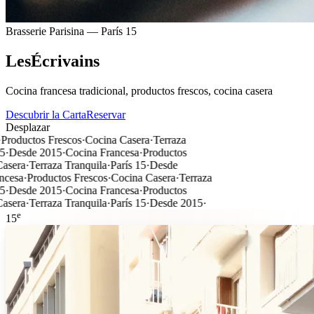
Brasserie Parisina — París 15
L
e
s
É
c
r
i
v
a
i
n
s
Cocina francesa tradicional, productos frescos, cocina casera
Descubrir la Carta
Reservar
Desplazar
ductos Frescos
·
Cocina Casera
·
Terraza
esde 2015
·
Cocina Francesa
·
Productos
ra
·
Terraza Tranquila
·
París 15
·
Desde
sa
·
Productos Frescos
·
Cocina Casera
·
Terraza
esde 2015
·
Cocina Francesa
·
Productos
ra
·
Terraza Tranquila
·
París 15
·
Desde 2015
·
e
15