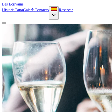
Les Écrivains
Historia
Carta
Galería
Contacto
Reservar