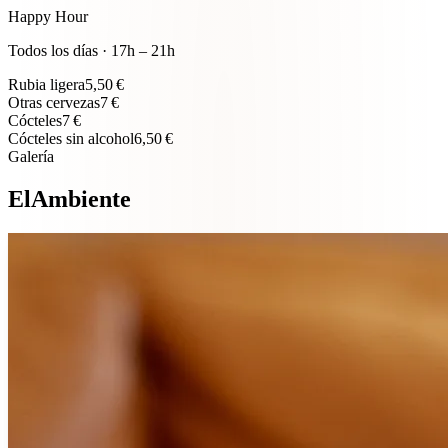
Happy Hour
Todos los días · 17h – 21h
Rubia ligera
5,50
€
Otras cervezas
7
€
Cócteles
7
€
Cócteles sin alcohol
6,50
€
Galería
E
l
A
m
b
i
e
n
t
e