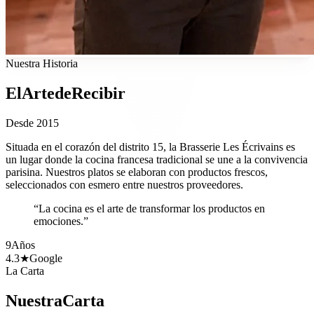
Nuestra Historia
E
l
A
r
t
e
d
e
R
e
c
i
b
i
r
Desde 2015
Situada en el corazón del distrito 15, la Brasserie Les Écrivains es
un lugar donde la cocina francesa tradicional se une a la convivencia
parisina. Nuestros platos se elaboran con productos frescos,
seleccionados con esmero entre nuestros proveedores.
“La cocina es el arte de transformar los productos en
emociones.”
9
Años
4.3★
Google
La Carta
N
u
e
s
t
r
a
C
a
r
t
a