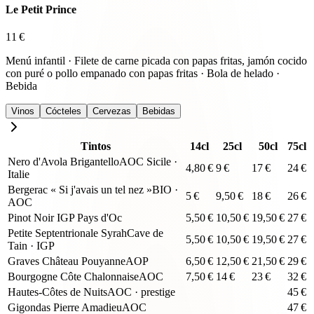
Le Petit Prince
11
€
Menú infantil · Filete de carne picada con papas fritas, jamón cocido
con puré o pollo empanado con papas fritas · Bola de helado ·
Bebida
Vinos
Cócteles
Cervezas
Bebidas
Tintos
14cl
25cl
50cl
75cl
Nero d'Avola Brigantello
AOC Sicile ·
4,80
€
9
€
17
€
24
€
Italie
Bergerac « Si j'avais un tel nez »
BIO ·
5
€
9,50
€
18
€
26
€
AOC
Pinot Noir IGP Pays d'Oc
5,50
€
10,50
€
19,50
€
27
€
Petite Septentrionale Syrah
Cave de
5,50
€
10,50
€
19,50
€
27
€
Tain · IGP
Graves Château Pouyanne
AOP
6,50
€
12,50
€
21,50
€
29
€
Bourgogne Côte Chalonnaise
AOC
7,50
€
14
€
23
€
32
€
Hautes-Côtes de Nuits
AOC · prestige
45
€
Gigondas Pierre Amadieu
AOC
47
€